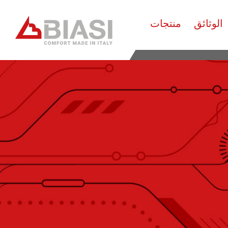
الوثائق
منتجات