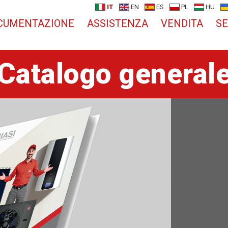
IT
EN
ES
PL
HU
CUMENTAZIONE
ASSISTENZA
VENDITA
SE
Catalogo general