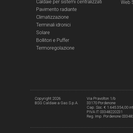
Caldaie per sistemi centralizzati
Web S
Pavimento radiante
Climatizzazione
Terminali idronici
Solare
Bollitori e Puffer
Termoregolazione
Copyright 2026
Via Pravolton 1/b
BSG Caldaie a Gas S.p.A.
33170 Pordenone
Cap. Soc. € 1.645.354,00 int
P.IVA IT 03348220231
Reg. Imp. Pordenone 0334