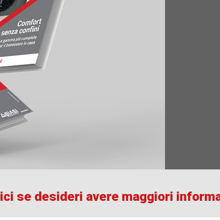
ici se desideri avere maggiori inform