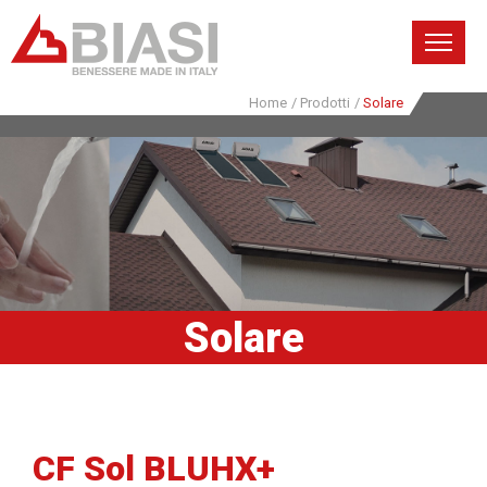
Home
/
Prodotti
/
Solare
Solare
CF Sol BLUHX+