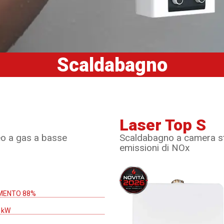
Scaldabagno
Laser Top S
o a gas a basse
Scaldabagno a camera st
emissioni di NOx
MENTO 88%
8 kW