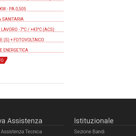
 KW - PA 0,505
 SANITARIA
LAVORO -7°C / +43°C (ACS)
E (S) + FOTOVOLTAICO
E ENERGETICA
FO
va Assistenza
Istituzionale
i Assistenza Tecnica
Sezione Bandi