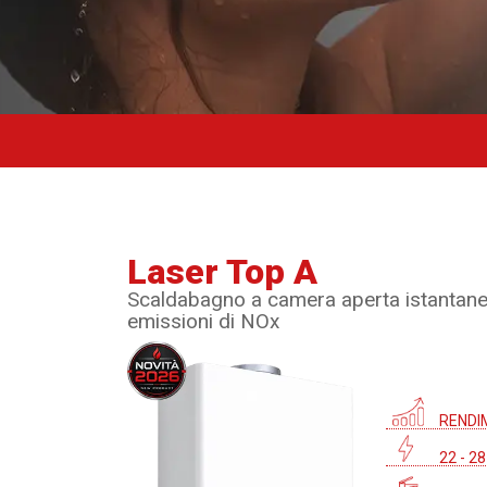
Laser Top A
Scaldabagno a camera aperta istantane
emissioni di NOx
RENDI
22 - 2