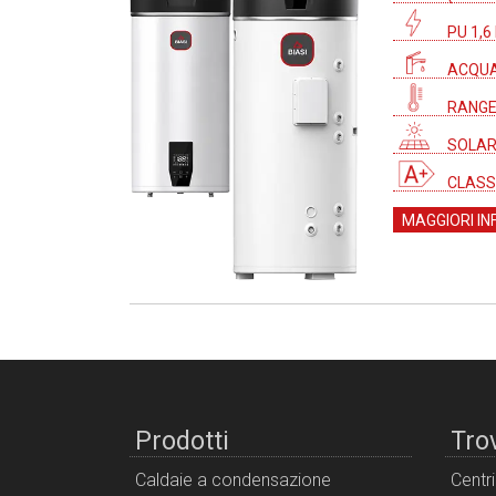
PU 1,6
ACQUA
RANGE 
SOLAR
CLASS
MAGGIORI IN
Prodotti
Tro
Caldaie a condensazione
Centr