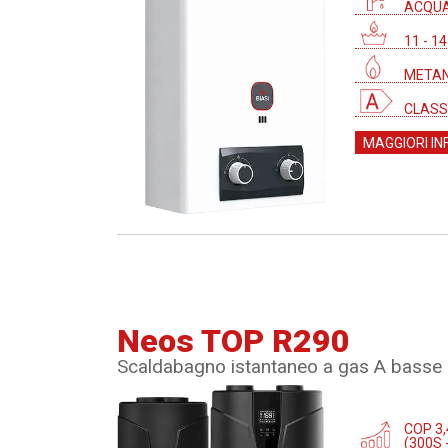
ACQUA
11 - 1
METAN
CLASS
MAGGIORI IN
Neos TOP R290
Scaldabagno istantaneo a gas A basse 
COP 3,
(300S 