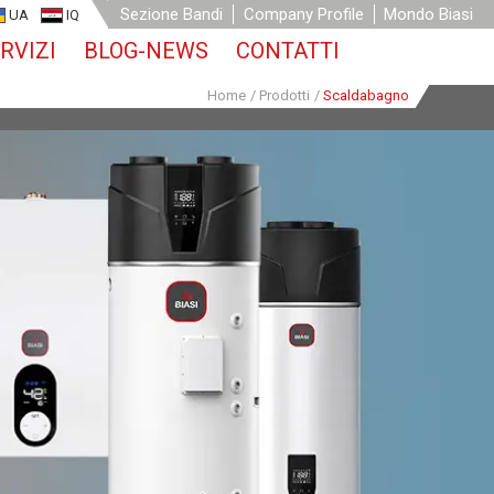
Sezione Bandi
Company Profile
Mondo Biasi
UA
IQ
RVIZI
BLOG-NEWS
CONTATTI
Home
/
Prodotti
/
Scaldabagno