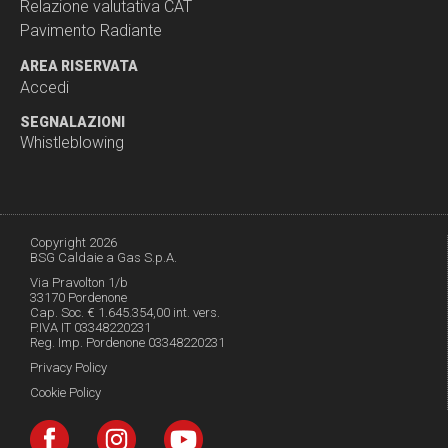
Relazione valutativa CAT
Pavimento Radiante
AREA RISERVATA
Accedi
SEGNALAZIONI
Whistleblowing
Copyright 2026
BSG Caldaie a Gas S.p.A.
Via Pravolton 1/b
33170 Pordenone
Cap. Soc. € 1.645.354,00 int. vers.
P.IVA IT 03348220231
Reg. Imp. Pordenone 03348220231
Privacy Policy
Cookie Policy