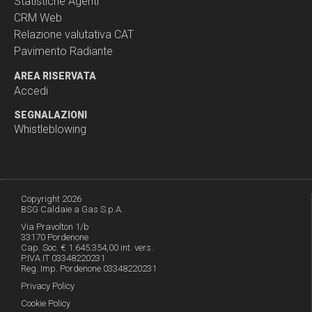
Statistiche Agenti
CRM Web
Relazione valutativa CAT
Pavimento Radiante
AREA RISERVATA
Accedi
SEGNALAZIONI
Whistleblowing
Copyright 2026
BSG Caldaie a Gas S.p.A.
Via Pravolton 1/b
33170 Pordenone
Cap. Soc. € 1.645.354,00 int. vers.
P.IVA IT 03348220231
Reg. Imp. Pordenone 03348220231
Privacy Policy
Cookie Policy