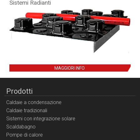
Sistemi Radianti
MAGGIORI INFO
Prodotti
Caldaie a condensazione
Caldaie tradizionali
Sistemi con integrazione solare
Scaldabagno
Pompe di calore