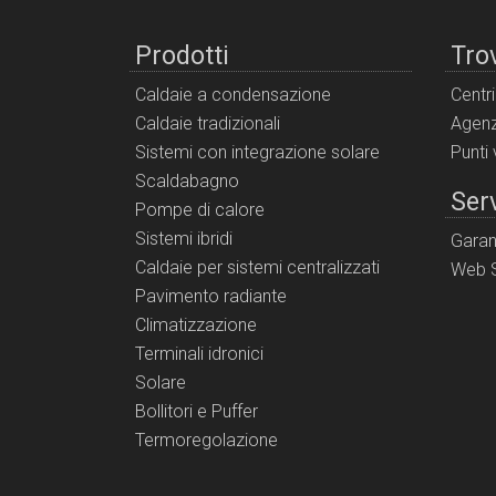
Prodotti
Tro
Caldaie a condensazione
Centr
Caldaie tradizionali
Agenz
Sistemi con integrazione solare
Punti
Scaldabagno
Serv
Pompe di calore
Sistemi ibridi
Garan
Caldaie per sistemi centralizzati
Web S
Pavimento radiante
Climatizzazione
Terminali idronici
Solare
Bollitori e Puffer
Termoregolazione