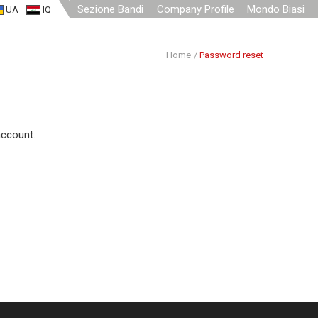
Sezione Bandi
Company Profile
Mondo Biasi
UA
IQ
Home
/
Password reset
account.