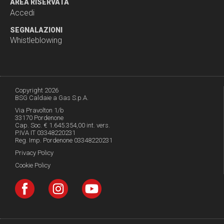
AREA RISERVATA
Accedi
SEGNALAZIONI
Whistleblowing
Copyright 2026
BSG Caldaie a Gas S.p.A.
Via Pravolton 1/b
33170 Pordenone
Cap. Soc. € 1.645.354,00 int. vers.
P.IVA IT 03348220231
Reg. Imp. Pordenone 03348220231
Privacy Policy
Cookie Policy