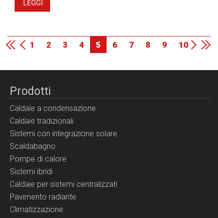
LEGGI
1
2
3
4
5
6
7
8
9
10
Prodotti
Caldaie a condensazione
Caldaie tradizionali
Sistemi con integrazione solare
Scaldabagno
Pompe di calore
Sistemi ibridi
Caldaie per sistemi centralizzati
Pavimento radiante
Climatizzazione